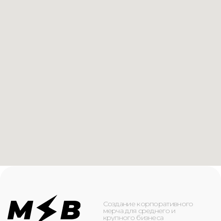
Создание корпоративного
мерча для среднего и
крупного бизнеса
КАТАЛОГ
ИНФОРМАЦИЯ
Футболки
О компании
Худи
Каталог
Свитшоты
Услуги
Бомберы
NFC
Джоггеры
Кейсы
Шорты
Доставка и оплата
Сумки и рюкзаки
Кепки
Контакты
Маска для лица
КОНТАКТЫ
+7(916)-153-13-07
ОБРАТНЫЙ ЗВОНОК